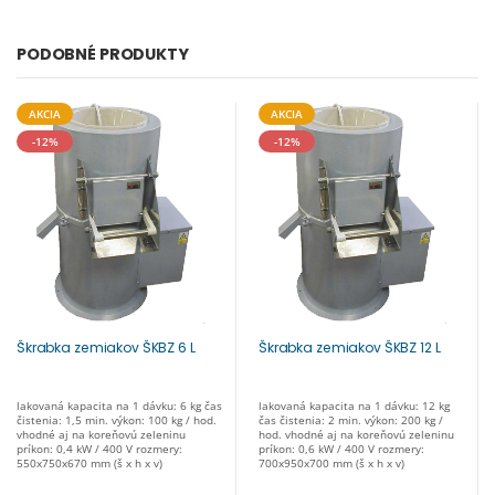
PODOBNÉ PRODUKTY
AKCIA
AKCIA
-12%
-12%
Škrabka zemiakov ŠKBZ 6 L
Škrabka zemiakov ŠKBZ 12 L
lakovaná kapacita na 1 dávku: 6 kg čas
lakovaná kapacita na 1 dávku: 12 kg
čistenia: 1,5 min. výkon: 100 kg / hod.
čas čistenia: 2 min. výkon: 200 kg /
vhodné aj na koreňovú zeleninu
hod. vhodné aj na koreňovú zeleninu
príkon: 0,4 kW / 400 V rozmery:
príkon: 0,6 kW / 400 V rozmery:
550x750x670 mm (š x h x v)
700x950x700 mm (š x h x v)