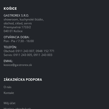
KOŠICE
GASTROREX S.R.O.
showroom, kuchynské štúdio,
obchod, sklad, servis
Priemyselná 1733/2
040 01 Košice
OTVÁRACIA DOBA:
Pon - Pia / 7:30 - 16:00
TELEFÓN:
Obchod:
0911 243 007
,
0948 152 771
Servis:
0911 243 005
,
0911 243 003
EMAIL:
kosice@gastrorex.sk
ZÁKAZNÍCKA PODPORA
O nás
Kontakt
Môj účet
História objednávok