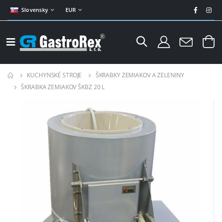
Slovensky
EUR
KUCHYNSKÉ STROJE
ŠKRABKY ZEMIAKOV A ZELENINY
ŠKRABKA ZEMIAKOV ŠKBZ 20 L