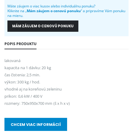
Máte záujem o viac kusov alebo individuálnu ponuku?
Kliknite na „
Mám záujem o cenovú ponuku
“ a pripravíme Vám ponuku
na mieru.
MÁM ZÁUJEM O CENOVÚ PONUKU
POPIS PRODUKTU
lakovaná
kapacita na 1 dávku: 20 kg
čas čistenia: 2,5 min.
výkon: 300 kg / hod.
vhodné aj na koreňovú zeleninu
príkon: 0,6 kW / 400 V
rozmery: 750x950x700 mm (š x h x v)
CHCEM VIAC INFORMÁCIÍ