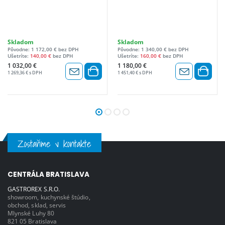
Skladom
Skladom
Pôvodne: 1 172,00 € bez DPH
Pôvodne: 1 340,00 € bez DPH
Ušetríte:
140,00 €
bez DPH
Ušetríte:
160,00 €
bez DPH
1 032,00 €
1 180,00 €
1 269,36 € s DPH
1 451,40 € s DPH
Zostaňme v kontakte
CENTRÁLA BRATISLAVA
GASTROREX S.R.O.
showroom, kuchynské štúdio,
obchod, sklad, servis
Mlynské Luhy 80
821 05 Bratislava