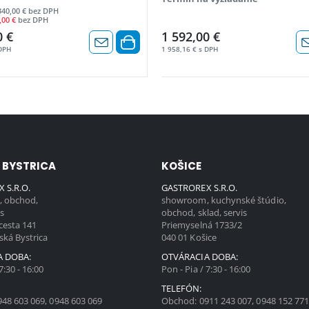
340,00 € bez DPH
,00 €
bez DPH
0 €
1 592,00 €
 DPH
1 958,16 € s DPH
 BYSTRICA
KOŠICE
 S.R.O.
GASTROREX S.R.O.
 obchod,
showroom, kuchynské štúdio,
is
obchod, sklad, servis
cesta 141
Priemyselná 1733/2
ská Bystrica
040 01 Košice
A DOBA:
OTVÁRACIA DOBA:
7:30 - 16:00
Pon - Pia / 7:30 - 16:00
TELEFÓN:
948 603 069
,
0948 603 069
Obchod:
0911 243 007
,
0948 152 77