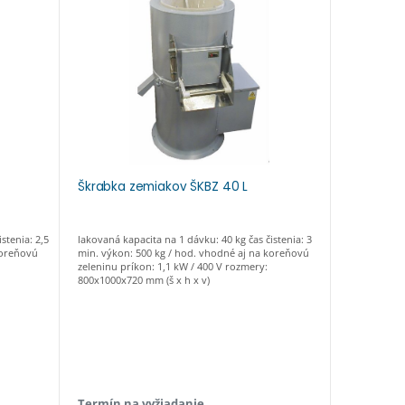
Škrabka zemiakov ŠKBZ 40 L
Škrabka 
stenia: 2,5
lakovaná kapacita na 1 dávku: 40 kg čas čistenia: 3
prevedenie:
koreňovú
min. výkon: 500 kg / hod. vhodné aj na koreňovú
čistenia: 1,
zeleninu príkon: 1,1 kW / 400 V rozmery:
koreňovú ze
800x1000x720 mm (š x h x v)
550x750x670
Termín na vyžiadanie
Termín n