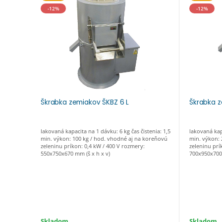
-12%
-12%
Škrabka zemiakov ŠKBZ 6 L
Škrabka z
lakovaná kapacita na 1 dávku: 6 kg čas čistenia: 1,5
lakovaná kap
min. výkon: 100 kg / hod. vhodné aj na koreňovú
min. výkon: 
zeleninu príkon: 0,4 kW / 400 V rozmery:
zeleninu prí
550x750x670 mm (š x h x v)
700x950x700 
Skladom
Skladom