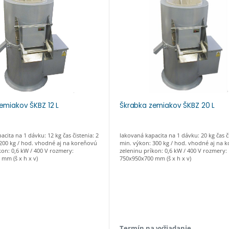
emiakov ŠKBZ 12 L
Škrabka zemiakov ŠKBZ 20 L
acita na 1 dávku: 12 kg čas čistenia: 2
lakovaná kapacita na 1 dávku: 20 kg čas či
200 kg / hod. vhodné aj na koreňovú
min. výkon: 300 kg / hod. vhodné aj na 
kon: 0,6 kW / 400 V rozmery:
zeleninu príkon: 0,6 kW / 400 V rozmery:
mm (š x h x v)
750x950x700 mm (š x h x v)
Termín na vyžiadanie