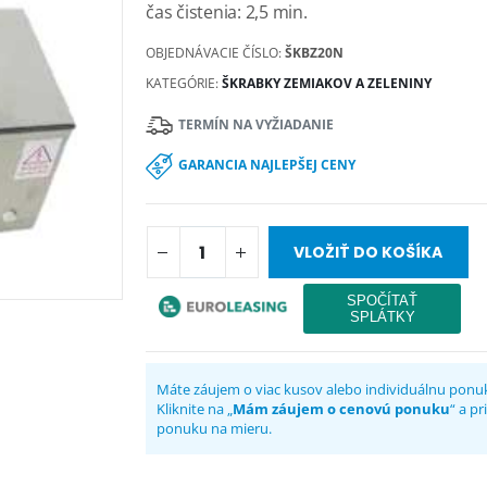
čas čistenia: 2,5 min.
OBJEDNÁVACIE ČÍSLO:
ŠKBZ20N
KATEGÓRIE:
ŠKRABKY ZEMIAKOV A ZELENINY
TERMÍN NA VYŽIADANIE
GARANCIA NAJLEPŠEJ CENY
VLOŽIŤ DO KOŠÍKA
Máte záujem o viac kusov alebo individuálnu ponu
Kliknite na „
Mám záujem o cenovú ponuku
“ a p
ponuku na mieru.