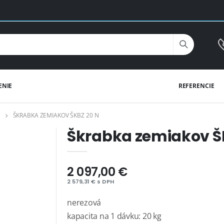
ENIE
REFERENCIE
ŠKRABKA ZEMIAKOV ŠKBZ 20 N
Škrabka zemiakov Š
2 097,00 €
2 579,31 € s DPH
nerezová
kapacita na 1 dávku: 20 kg