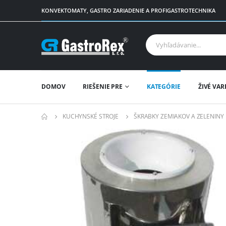
KONVEKTOMATY, GASTRO ZARIADENIE A PROFIGASTROTECHNIKA
DOMOV
RIEŠENIE PRE
KATEGÓRIE
ŽIVÉ VAR
KUCHYNSKÉ STROJE
ŠKRABKY ZEMIAKOV A ZELENINY