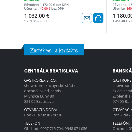
Pôvodne: 1 172,00 € bez DPH
Pôvodne: 1 
Ušetríte:
140,00 €
bez DPH
Ušetríte:
160
1 032,00 €
1 180,0
1 269,36 € s DPH
1 451,40 € s
Zostaňme v kontakte
CENTRÁLA BRATISLAVA
BANSKÁ
GASTROREX S.R.O.
GASTROREX
showroom, kuchynské štúdio,
showroom,
obchod, sklad, servis
sklad, serv
Mlynské Luhy 80
Zvolenská 
821 05 Bratislava
974 05 Ban
OTVÁRACIA DOBA:
OTVÁRACI
Pon - Pia / 8:30 - 16:30
Pon - Pia / 
TELEFÓN:
TELEFÓN:
Obchod:
0907 715 704
,
0948 071 056
Obchod:
0