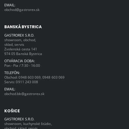
EMAIL:
obchod@gastrorex.sk
BANSKÁ BYSTRICA
GASTROREX S.R.O.
showroom, obchod,
sklad, servis
Zvolenská cesta 141
974 05 Banská Bystrica
OTVÁRACIA DOBA:
Pon - Pia / 7:30 - 16:00
TELEFÓN:
Obchod:
0948 603 069
,
0948 603 069
Servis:
0911 243 008
EMAIL:
obchod.bb@gastrorex.sk
KOŠICE
GASTROREX S.R.O.
showroom, kuchynské štúdio,
obchod, sklad, servis