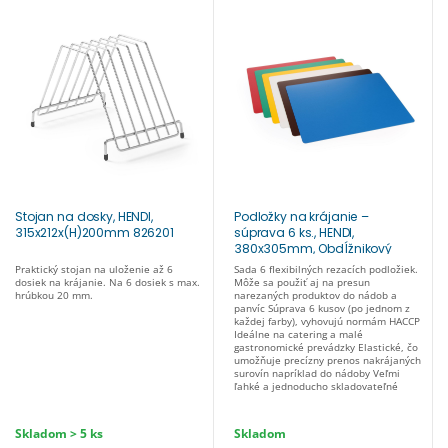
Stojan na dosky, HENDI,
Podložky na krájanie –
315x212x(H)200mm 826201
súprava 6 ks., HENDI,
380x305mm, Obdĺžnikový
826300
Praktický stojan na uloženie až 6
Sada 6 flexibilných rezacích podložiek.
dosiek na krájanie. Na 6 dosiek s max.
Môže sa použiť aj na presun
hrúbkou 20 mm.
narezaných produktov do nádob a
panvíc Súprava 6 kusov (po jednom z
každej farby), vyhovujú normám HACCP
Ideálne na catering a malé
gastronomické prevádzky Elastické, čo
umožňuje precízny prenos nakrájaných
surovín napríklad do nádoby Veľmi
ľahké a jednoducho skladovateľné
Skladom > 5 ks
Skladom