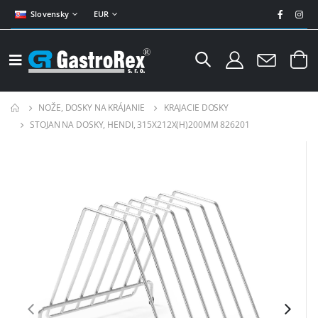
Slovensky
EUR
NOŽE, DOSKY NA KRÁJANIE
KRAJACIE DOSKY
STOJAN NA DOSKY, HENDI, 315X212X(H)200MM 826201