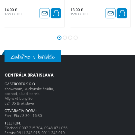
14,00 €
13,00 €
17,22 € s DPH
15,99 € s DPH
Zostaňme v kontakte
CENTRÁLA BRATISLAVA
GASTROREX S.R.O.
showroom, kuchynské štúdio,
obchod, sklad, servis
Mlynské Luhy 80
821 05 Bratislava
OTVÁRACIA DOBA:
Pon - Pia / 8:30 - 16:30
TELEFÓN:
Obchod:
0907 715 704
,
0948 071 056
Servis:
0911 243 015
,
0911 243 019