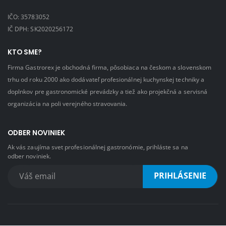
IČO: 35783052
IČ DPH: SK2020256172
KTO SME?
Firma Gastrorex je obchodná firma, pôsobiaca na českom a slovenskom
trhu od roku 2000 ako dodávateľ profesionálnej kuchynskej techniky a
doplnkov pre gastronomické prevádzky a tiež ako projekčná a servisná
organizácia na poli verejného stravovania.
ODBER NOVINIEK
Ak vás zaujíma svet profesionálnej gastronómie, prihláste sa na
odber noviniek.