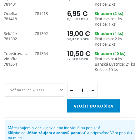
781401
Košice: 2 ks
6,95 €
Ocieľka
781418
Skladom (2 ks)
781418
Bratislava: 1 ks
8,55 € s DPH
Košice: 1 ks
19,00 €
Sekáčik
781302
Skladom (4 ks)
781302
Bratislava: 2 ks
23,37 € s DPH
Košice: 2 ks
10,50 €
Tranširovacia
781364
Skladom (40 ks)
vidlička
Bratislava: 4 ks
12,91 € s DPH
781364
Banská Bystrica: 21 ks
Košice: 15 ks
VLOŽIŤ DO KOŠÍKA
Máte záujem o viac kusov alebo individuálnu ponuku?
Kliknite na „
Mám záujem o cenovú ponuku
“ a pripravíme Vám ponuku
na mieru.