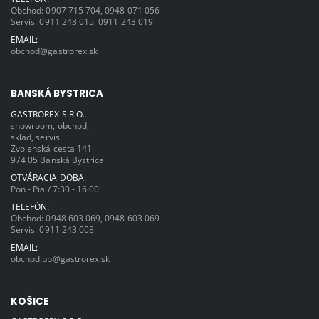
Obchod:
0907 715 704
,
0948 071 056
Servis:
0911 243 015
,
0911 243 019
EMAIL:
obchod@gastrorex.sk
BANSKÁ BYSTRICA
GASTROREX S.R.O.
showroom, obchod,
sklad, servis
Zvolenská cesta 141
974 05 Banská Bystrica
OTVÁRACIA DOBA:
Pon - Pia / 7:30 - 16:00
TELEFÓN:
Obchod:
0948 603 069
,
0948 603 069
Servis:
0911 243 008
EMAIL:
obchod.bb@gastrorex.sk
KOŠICE