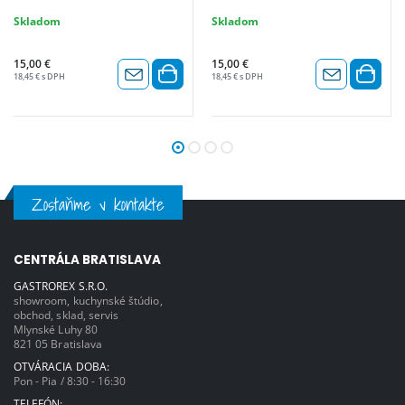
Skladom
Skladom
15,00 €
15,00 €
18,45 € s DPH
18,45 € s DPH
Zostaňme v kontakte
CENTRÁLA BRATISLAVA
GASTROREX S.R.O.
showroom, kuchynské štúdio,
obchod, sklad, servis
Mlynské Luhy 80
821 05 Bratislava
OTVÁRACIA DOBA:
Pon - Pia / 8:30 - 16:30
TELEFÓN: