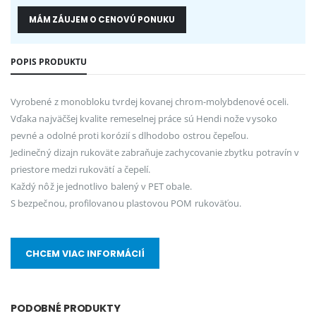
MÁM ZÁUJEM O CENOVÚ PONUKU
POPIS PRODUKTU
Vyrobené z monobloku tvrdej kovanej chrom-molybdenové oceli.
Vďaka najväčšej kvalite remeselnej práce sú Hendi nože vysoko
pevné a odolné proti korózií s dlhodobo ostrou čepeľou.
Jedinečný dizajn rukoväte zabraňuje zachycovanie zbytku potravín v
priestore medzi rukovätí a čepelí.
Každý nôž je jednotlivo balený v PET obale.
S bezpečnou, profilovanou plastovou POM rukoväťou.
CHCEM VIAC INFORMÁCIÍ
PODOBNÉ PRODUKTY