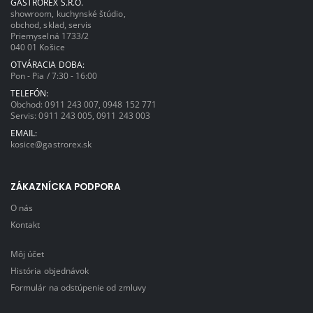
GASTROREX S.R.O.
showroom, kuchynské štúdio,
obchod, sklad, servis
Priemyselná 1733/2
040 01 Košice
OTVÁRACIA DOBA:
Pon - Pia / 7:30 - 16:00
TELEFÓN:
Obchod:
0911 243 007
,
0948 152 771
Servis:
0911 243 005
,
0911 243 003
EMAIL:
kosice@gastrorex.sk
ZÁKAZNÍCKA PODPORA
O nás
Kontakt
Môj účet
História objednávok
Formulár na odstúpenie od zmluvy