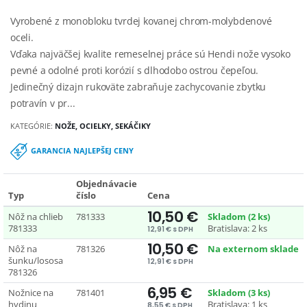
Vyrobené z monobloku tvrdej kovanej chrom-molybdenové
oceli.
Vďaka najväčšej kvalite remeselnej práce sú Hendi nože vysoko
pevné a odolné proti korózií s dlhodobo ostrou čepeľou.
Jedinečný dizajn rukoväte zabraňuje zachycovanie zbytku
potravín v pr...
KATEGÓRIE:
NOŽE, OCIELKY, SEKÁČIKY
GARANCIA NAJLEPŠEJ CENY
Objednávacie
Typ
číslo
Cena
10,50 €
Nôž na chlieb
781333
Skladom (2 ks)
781333
Bratislava: 2 ks
12,91 € s DPH
10,50 €
Nôž na
781326
Na externom sklade
šunku/lososa
12,91 € s DPH
781326
6,95 €
Nožnice na
781401
Skladom (3 ks)
hydinu
Bratislava: 1 ks
8,55 € s DPH