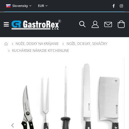
Slovensky
EUR
NOŽE, DOSKY NA KRÁJANIE
NOŽE, OCIELKY, SEKÁČIKY
KUCHÁRSKE NÁRADIE KITCHENLINE