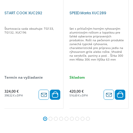
START.COOK XUC292
SPEED.Marks XUC289
Štartovacia sada obsahuje: TG133,
Set s prítlačným horným ryhovaným
TG132, XUC196
aluminiovým roštom a lopatkou pre
ľahké vyberanie pripravených
produktov. Rošt na pečenom produkte
zanechá typické ryhovanie,
charakteristické pre prípravu jedla na
rýhovanom grile alebo rošte. Vhodné
na sendviče, paniny a pod. . Šírka 300
mm Hĺbka 306 mm Výška 63 mm
Termín na vyžiadanie
Skladom
324,00 €
420,00 €
398,52 € s DPH
516,60 € s DPH