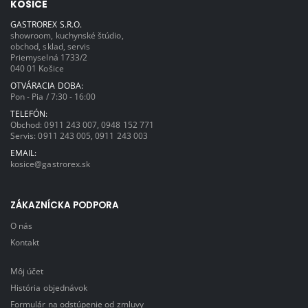
KOŠICE
GASTROREX S.R.O.
showroom, kuchynské štúdio,
obchod, sklad, servis
Priemyselná 1733/2
040 01 Košice
OTVÁRACIA DOBA:
Pon - Pia / 7:30 - 16:00
TELEFÓN:
Obchod:
0911 243 007
,
0948 152 771
Servis:
0911 243 005
,
0911 243 003
EMAIL:
kosice@gastrorex.sk
ZÁKAZNÍCKA PODPORA
O nás
Kontakt
Môj účet
História objednávok
Formulár na odstúpenie od zmluvy