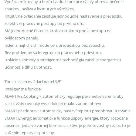
Využíva mikrovlny a horúci vzduch pre pre rýchly ohrev a pečenie
snackov, pečiva a kysnutých výrobkov.
Intuitívne ovládanie zaisťuje jednoduché nastavenie a prevádzku,
zefektívní pracovné postupy od prvého dňa.
Má Jednoduché čistenie, krok za krokom podĺa postupu na
ovládacom panelu.
Jeden z najtichších modelov s prevádzkou bez zápachu.
Bez problémov sa integruje do pracovného priestoru.
Izolácioa komory a inteligentná technológia zaisťuje energetickú
účinnosť a dlhú životnosť.
Touch sreen ovládací panel 9,5"
Inteligentné funkcie:
ADAPTIVE.Cooking™:automaticky reguluje parametre varenia aby
zaistil vždy rovnaký výsledok pri opakovanom ohreve
SMART.predohrev: automaticky nastaví teplotu predohrevu a trvanie
SMART.Energy: automatická funkcia úspory energie, ktorý rozpozná
absenciu jedla vo varnej komore a aktivuje pohotovostný režim, to je
zníženie teploty a spotreby.