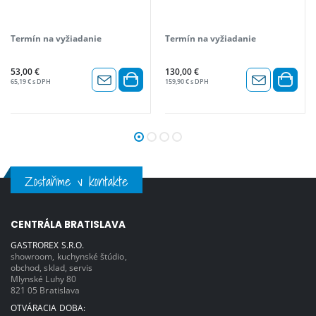
Termín na vyžiadanie
Termín na vyžiadanie
53,00 €
130,00 €
65,19 € s DPH
159,90 € s DPH
Zostaňme v kontakte
CENTRÁLA BRATISLAVA
GASTROREX S.R.O.
showroom, kuchynské štúdio,
obchod, sklad, servis
Mlynské Luhy 80
821 05 Bratislava
OTVÁRACIA DOBA: