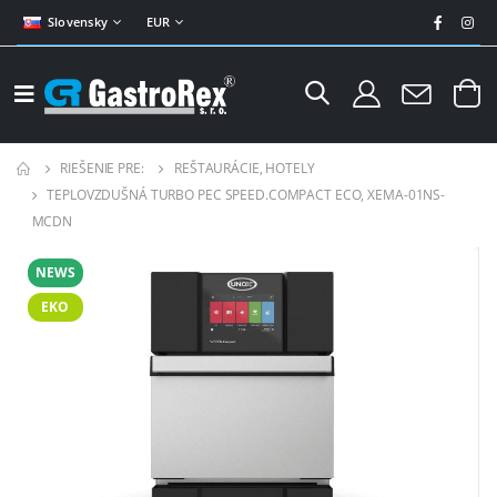
Slovensky
EUR
RIEŠENIE PRE:
REŠTAURÁCIE, HOTELY
TEPLOVZDUŠNÁ TURBO PEC SPEED.COMPACT ECO, XEMA-01NS-
MCDN
NEWS
EKO