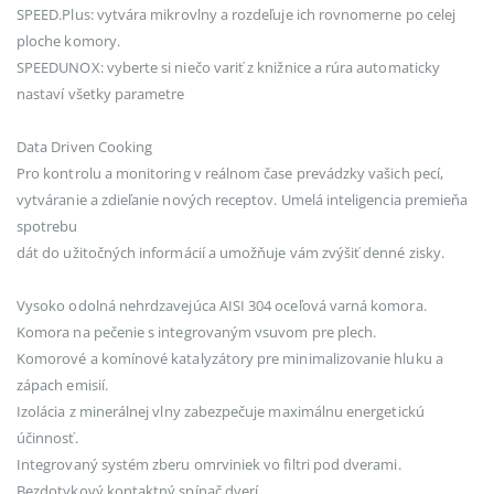
SPEED.Plus: vytvára mikrovlny a rozdeľuje ich rovnomerne po celej
ploche komory.
SPEEDUNOX: vyberte si niečo variť z knižnice a rúra automaticky
nastaví všetky parametre
Data Driven Cooking
Pro kontrolu a monitoring v reálnom čase prevádzky vašich pecí,
vytváranie a zdieľanie nových receptov. Umelá inteligencia premieňa
spotrebu
dát do užitočných informácií a umožňuje vám zvýšiť denné zisky.
Vysoko odolná nehrdzavejúca AISI 304 oceľová varná komora.
Komora na pečenie s integrovaným vsuvom pre plech.
Komorové a komínové katalyzátory pre minimalizovanie hluku a
zápach emisií.
Izolácia z minerálnej vlny zabezpečuje maximálnu energetickú
účinnosť.
Integrovaný systém zberu omrviniek vo filtri pod dverami.
Bezdotykový kontaktný spínač dverí.