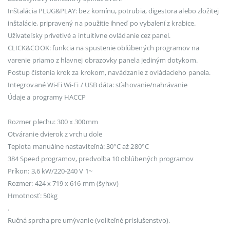
Inštalácia PLUG&PLAY: bez komínu, potrubia, digestora alebo zložitej
inštalácie, pripravený na použitie ihneď po vybalení z krabice.
Užívateľsky prívetivé a intuitívne ovládanie cez panel.
CLICK&COOK: funkcia na spustenie obľúbených programov na
varenie priamo z hlavnej obrazovky panela jediným dotykom.
Postup čistenia krok za krokom, navádzanie z ovládacieho panela.
Integrované Wi-Fi Wi-Fi / USB dáta: sťahovanie/nahrávanie
Údaje a programy HACCP
Rozmer plechu: 300 x 300mm
Otváranie dvierok z vrchu dole
Teplota manuálne nastaviteľná: 30°C až 280°C
384 Speed programov, predvolba 10 oblúbených programov
Príkon: 3,6 kW/220-240 V 1~
Rozmer: 424 x 719 x 616 mm (šyhxv)
Hmotnosť: 50kg
.
Ručná sprcha pre umývanie (voliteľné príslušenstvo).