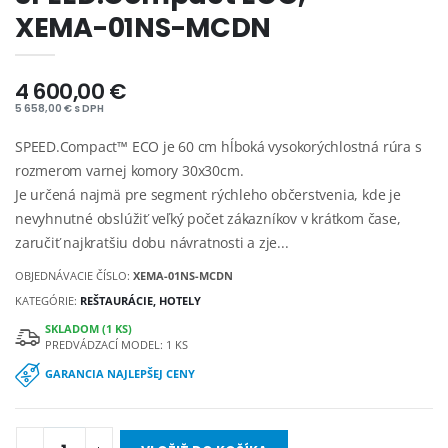
XEMA-01NS-MCDN
4 600,00 €
5 658,00 € s DPH
SPEED.Compact™ ECO je 60 cm hĺboká vysokorýchlostná rúra s
rozmerom varnej komory 30x30cm.
Je určená najmä pre segment rýchleho občerstvenia, kde je
nevyhnutné obslúžiť veľký počet zákazníkov v krátkom čase,
zaručiť najkratšiu dobu návratnosti a zje...
OBJEDNÁVACIE ČÍSLO:
XEMA-01NS-MCDN
KATEGÓRIE:
REŠTAURÁCIE, HOTELY
SKLADOM (1 KS)
PREDVÁDZACÍ MODEL: 1 KS
GARANCIA NAJLEPŠEJ CENY