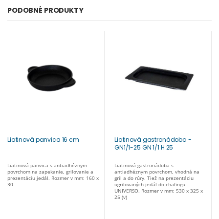
PODOBNÉ PRODUKTY
Liatinová panvica 16 cm
Liatinová gastronádoba -
GN1/1-25 GN 1/1 H 25
Liatinová panvica s antiadhéznym
Liatinová gastronádoba s
povrchom na zapekanie, grilovanie a
antiadhéznym povrchom, vhodná na
prezentáciu jedál. Rozmer v mm: 160 x
gril a do rúry. Tiež na prezentáciu
30
ugrilovaných jedál do chafingu
UNIVERSO. Rozmer v mm: 530 x 325 x
25 (v)