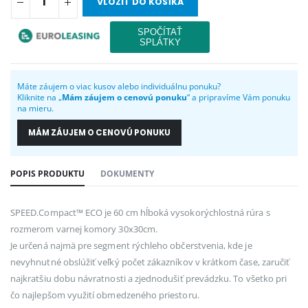
VLOŽIŤ DO KOŠÍKA
Máte záujem o viac kusov alebo individuálnu ponuku?
Kliknite na „
Mám záujem o cenovú ponuku
“ a pripravíme Vám ponuku
na mieru.
MÁM ZÁUJEM O CENOVÚ PONUKU
POPIS PRODUKTU
DOKUMENTY
SPEED.Compact™ ECO je 60 cm hĺboká vysokorýchlostná rúra s
rozmerom varnej komory 30x30cm.
Je určená najmä pre segment rýchleho občerstvenia, kde je
nevyhnutné obslúžiť veľký počet zákazníkov v krátkom čase, zaručiť
najkratšiu dobu návratnosti a zjednodušiť prevádzku. To všetko pri
čo najlepšom využití obmedzeného priestoru.