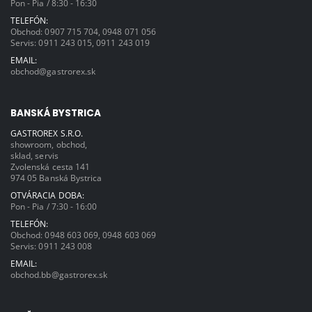
Pon - Pia / 8:30 - 16:30
TELEFÓN:
Obchod:
0907 715 704
,
0948 071 056
Servis:
0911 243 015
,
0911 243 019
EMAIL:
obchod@gastrorex.sk
BANSKÁ BYSTRICA
GASTROREX S.R.O.
showroom, obchod,
sklad, servis
Zvolenská cesta 141
974 05 Banská Bystrica
OTVÁRACIA DOBA:
Pon - Pia / 7:30 - 16:00
TELEFÓN:
Obchod:
0948 603 069
,
0948 603 069
Servis:
0911 243 008
EMAIL:
obchod.bb@gastrorex.sk