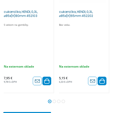
cukornička, HENDI, 0,3L,
cukornička, HENDI, 0,3L,
⌀85x(H)80mm 452103
⌀85x(H)65mm 452202
S vekom na gombíky.
Bez veka.
Na externom sklade
Na externom sklade
7,95 €
5,15 €
9,78 € s DPH
6,33 € s DPH