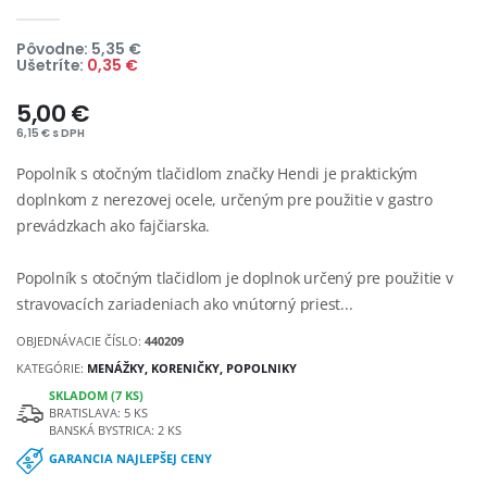
Pôvodne: 5,35 €
Ušetríte:
0,35 €
5,00 €
6,15 € s DPH
Popolník s otočným tlačidlom značky Hendi je praktickým
doplnkom z nerezovej ocele, určeným pre použitie v gastro
prevádzkach ako fajčiarska.
Popolník s otočným tlačidlom je doplnok určený pre použitie v
stravovacích zariadeniach ako vnútorný priest...
OBJEDNÁVACIE ČÍSLO:
440209
KATEGÓRIE:
MENÁŽKY, KORENIČKY, POPOLNIKY
SKLADOM (7 KS)
BRATISLAVA: 5 KS
BANSKÁ BYSTRICA: 2 KS
GARANCIA NAJLEPŠEJ CENY