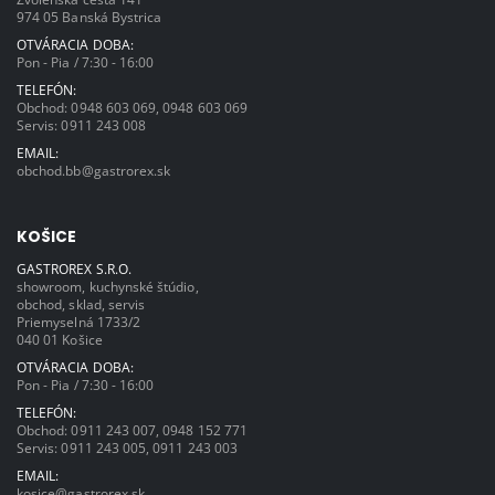
974 05 Banská Bystrica
OTVÁRACIA DOBA:
Pon - Pia / 7:30 - 16:00
TELEFÓN:
Obchod:
0948 603 069
,
0948 603 069
Servis:
0911 243 008
EMAIL:
obchod.bb@gastrorex.sk
KOŠICE
GASTROREX S.R.O.
showroom, kuchynské štúdio,
obchod, sklad, servis
Priemyselná 1733/2
040 01 Košice
OTVÁRACIA DOBA:
Pon - Pia / 7:30 - 16:00
TELEFÓN:
Obchod:
0911 243 007
,
0948 152 771
Servis:
0911 243 005
,
0911 243 003
EMAIL:
kosice@gastrorex.sk