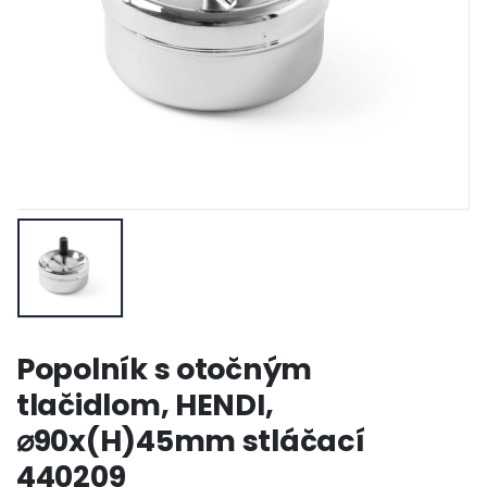
Popolník s otočným
tlačidlom, HENDI,
⌀90x(H)45mm stláčací
440209