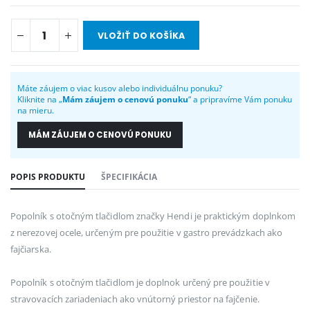
VLOŽIŤ DO KOŠÍKA
Máte záujem o viac kusov alebo individuálnu ponuku?
Kliknite na „
Mám záujem o cenovú ponuku
“ a pripravíme Vám ponuku
na mieru.
MÁM ZÁUJEM O CENOVÚ PONUKU
POPIS PRODUKTU
ŠPECIFIKÁCIA
Popolník s otočným tlačidlom značky Hendi je praktickým doplnkom
z nerezovej ocele, určeným pre použitie v gastro prevádzkach ako
fajčiarska.
Popolník s otočným tlačidlom je doplnok určený pre použitie v
stravovacích zariadeniach ako vnútorný priestor na fajčenie.