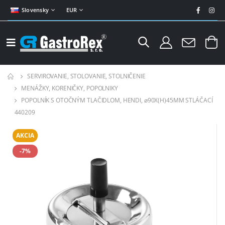
Slovensky
EUR
SERVIROVANIE, STOLOVANIE, STOLNIČENIE
MENÁŽKY, KORENIČKY, POPOLNIKY
POPOLNÍK S OTOČNÝM TLAČIDLOM, HENDI, ⌀90X(H)45MM STLÁČACÍ
440209
AKCIA
-7%