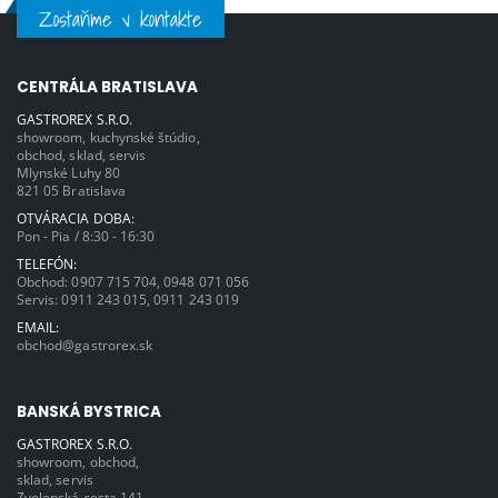
Zostaňme v kontakte
CENTRÁLA BRATISLAVA
GASTROREX S.R.O.
showroom, kuchynské štúdio,
obchod, sklad, servis
Mlynské Luhy 80
821 05 Bratislava
OTVÁRACIA DOBA:
Pon - Pia / 8:30 - 16:30
TELEFÓN:
Obchod:
0907 715 704
,
0948 071 056
Servis:
0911 243 015
,
0911 243 019
EMAIL:
obchod@gastrorex.sk
BANSKÁ BYSTRICA
GASTROREX S.R.O.
showroom, obchod,
sklad, servis
Zvolenská cesta 141