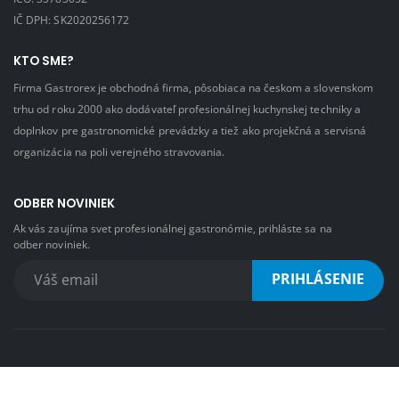
IČ DPH: SK2020256172
KTO SME?
Firma Gastrorex je obchodná firma, pôsobiaca na českom a slovenskom
trhu od roku 2000 ako dodávateľ profesionálnej kuchynskej techniky a
doplnkov pre gastronomické prevádzky a tiež ako projekčná a servisná
organizácia na poli verejného stravovania.
ODBER NOVINIEK
Ak vás zaujíma svet profesionálnej gastronómie, prihláste sa na
odber noviniek.