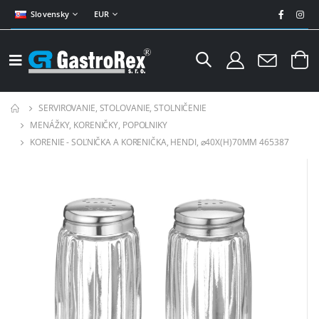
Slovensky
EUR
SERVIROVANIE, STOLOVANIE, STOLNIČENIE
MENÁŽKY, KORENIČKY, POPOLNIKY
KORENIE - SOĽNIČKA A KORENIČKA, HENDI, ⌀40X(H)70MM 465387