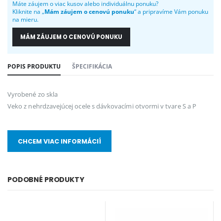
Máte záujem o viac kusov alebo individuálnu ponuku?
Kliknite na „
Mám záujem o cenovú ponuku
“ a pripravíme Vám ponuku
na mieru.
MÁM ZÁUJEM O CENOVÚ PONUKU
POPIS PRODUKTU
ŠPECIFIKÁCIA
Vyrobené zo skla
Veko z nehrdzavejúcej ocele s dávkovacími otvormi v tvare S a P
CHCEM VIAC INFORMÁCIÍ
PODOBNÉ PRODUKTY