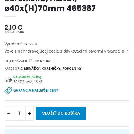
⌀40x(H)70mm 465387
2,10 €
2,58 € s DPH
Vyrobené zo skla
Veko z nehrdzavejúcej ocele s dávkovacími otvormi v tvare S a P
OBJEDNÁVACIE ČÍSLO:
465387
KATEGÓRIE:
MENÁŽKY, KORENIČKY, POPOLNIKY
SKLADOM (13 KS)
BRATISLAVA: 13 KS
GARANCIA NAJLEPŠEJ CENY
VLOŽIŤ DO KOŠÍKA