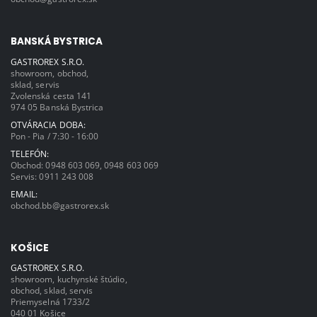
BANSKÁ BYSTRICA
GASTROREX S.R.O.
showroom, obchod,
sklad, servis
Zvolenská cesta 141
974 05 Banská Bystrica
OTVÁRACIA DOBA:
Pon - Pia / 7:30 - 16:00
TELEFÓN:
Obchod:
0948 603 069
,
0948 603 069
Servis:
0911 243 008
EMAIL:
obchod.bb@gastrorex.sk
KOŠICE
GASTROREX S.R.O.
showroom, kuchynské štúdio,
obchod, sklad, servis
Priemyselná 1733/2
040 01 Košice