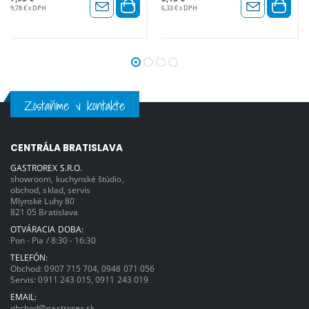
9,78 € s DPH
6,33 € s DPH
Zostaňme v kontakte
CENTRÁLA BRATISLAVA
GASTROREX S.R.O.
showroom, kuchynské štúdio,
obchod, sklad, servis
Mlynské Luhy 80
821 05 Bratislava
OTVÁRACIA DOBA:
Pon - Pia / 8:30 - 16:30
TELEFÓN:
Obchod:
0907 715 704
,
0948 071 056
Servis:
0911 243 015
,
0911 243 019
EMAIL:
obchod@gastrorex.sk