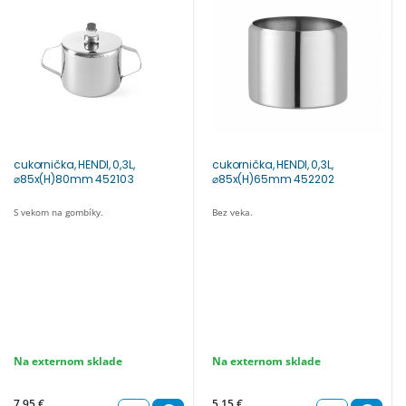
cukornička, HENDI, 0,3L,
cukornička, HENDI, 0,3L,
⌀85x(H)80mm 452103
⌀85x(H)65mm 452202
S vekom na gombíky.
Bez veka.
Na externom sklade
Na externom sklade
7,95 €
5,15 €