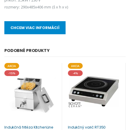
príkon: 3,5kW / 230 V
rozmery: 290x485x406 mm (š x h x v)
CHCEM VIAC INFORMÁCIÍ
PODOBNÉ PRODUKTY
AKCIA
AKCIA
-15%
-4%
Indukčná fritéza KitchenLine
Indukčný varič RT350