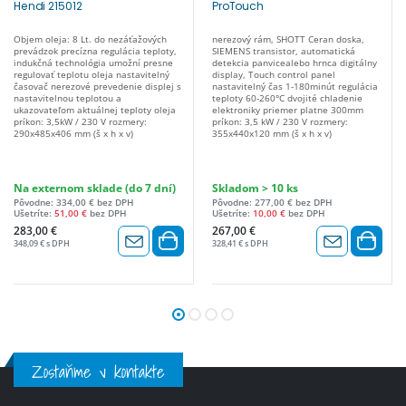
Hendi 215012
ProTouch
Objem oleja: 8 Lt. do nezáťažových
nerezový rám, SHOTT Ceran doska,
prevádzok precízna regulácia teploty,
SIEMENS transistor, automatická
indukčná technológia umožní presne
detekcia panvicealebo hrnca digitálny
regulovať teplotu oleja nastavitelný
display, Touch control panel
časovač nerezové prevedenie displej s
nastavitelný čas 1-180minút regulácia
nastavitelnou teplotou a
teploty 60-260°C dvojité chladenie
ukazovateľom aktuálnej teploty oleja
elektroniky priemer platne 300mm
príkon: 3,5kW / 230 V rozmery:
príkon: 3,5 kW / 230 V rozmery:
290x485x406 mm (š x h x v)
355x440x120 mm (š x h x v)
Na externom sklade (do 7 dní)
Skladom > 10 ks
Pôvodne: 334,00 € bez DPH
Pôvodne: 277,00 € bez DPH
Ušetríte:
51,00 €
bez DPH
Ušetríte:
10,00 €
bez DPH
283,00 €
267,00 €
348,09 € s DPH
328,41 € s DPH
Zostaňme v kontakte