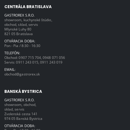
CENTRÁLA BRATISLAVA
GASTROREX S.R.O.
showroom, kuchynské štúdio,
obchod, sklad, servis
Mlynské Luhy 80
821 05 Bratislava
OTVÁRACIA DOBA:
Pon - Pia / 8:30 - 16:30
TELEFÓN:
Obchod:
0907 715 704
,
0948 071 056
Servis:
0911 243 015
,
0911 243 019
EMAIL:
obchod@gastrorex.sk
BANSKÁ BYSTRICA
GASTROREX S.R.O.
showroom, obchod,
sklad, servis
Zvolenská cesta 141
974 05 Banská Bystrica
OTVÁRACIA DOBA: