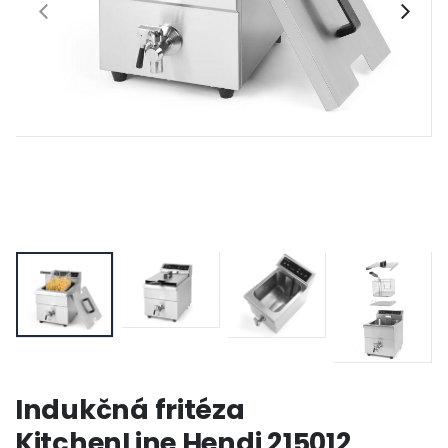
Indukčná fritéza
KitchenLine Hendi 215012