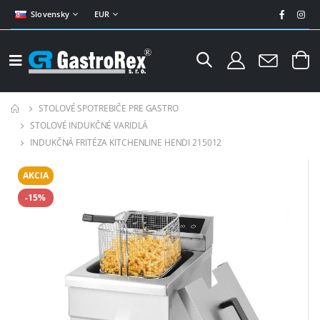
Slovensky
EUR
STOLOVÉ SPOTREBIČE PRE GASTRO
STOLOVÉ INDUKČNÉ VARIDLÁ
INDUKČNÁ FRITÉZA KITCHENLINE HENDI 215012
AKCIA
-15%