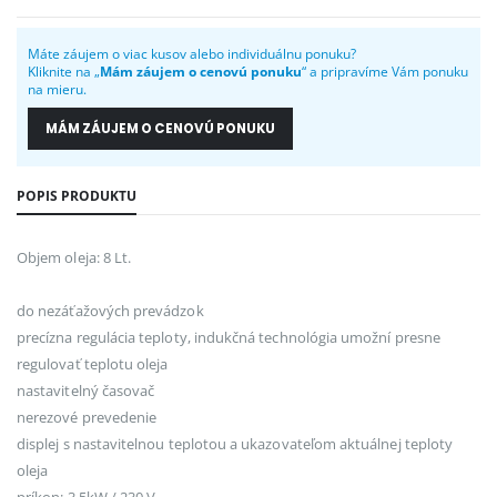
Máte záujem o viac kusov alebo individuálnu ponuku?
Kliknite na „
Mám záujem o cenovú ponuku
“ a pripravíme Vám ponuku
na mieru.
MÁM ZÁUJEM O CENOVÚ PONUKU
POPIS PRODUKTU
Objem oleja: 8 Lt.
do nezáťažových prevádzok
precízna regulácia teploty, indukčná technológia umožní presne
regulovať teplotu oleja
nastavitelný časovač
nerezové prevedenie
displej s nastavitelnou teplotou a ukazovateľom aktuálnej teploty
oleja