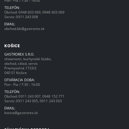
Pon - Pia / 7:30 - 16:00
TELEFÓN:
Obchod:
0948 603 069
,
0948 603 069
Servis:
0911 243 008
EMAIL:
obchod.bb@gastrorex.sk
KOŠICE
GASTROREX S.R.O.
showroom, kuchynské štúdio,
obchod, sklad, servis
Priemyselná 1733/2
040 01 Košice
OTVÁRACIA DOBA:
Pon - Pia / 7:30 - 16:00
TELEFÓN:
Obchod:
0911 243 007
,
0948 152 771
Servis:
0911 243 005
,
0911 243 003
EMAIL:
kosice@gastrorex.sk