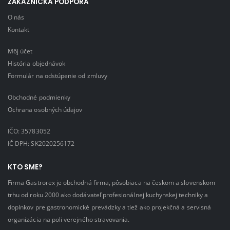
ZÁKAZNÍCKA PODPORA
O nás
Kontakt
Môj účet
História objednávok
Formulár na odstúpenie od zmluvy
Obchodné podmienky
Ochrana osobných údajov
IČO: 35783052
IČ DPH: SK2020256172
KTO SME?
Firma Gastrorex je obchodná firma, pôsobiaca na českom a slovenskom
trhu od roku 2000 ako dodávateľ profesionálnej kuchynskej techniky a
doplnkov pre gastronomické prevádzky a tiež ako projekčná a servisná
organizácia na poli verejného stravovania.