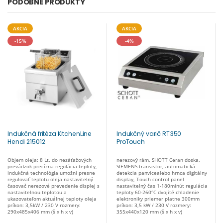
PODOBNÉ PRODUKTY
AKCIA
AKCIA
-15%
-4%
Indukčná fritéza KitchenLine
Indukčný varič RT350
Hendi 215012
ProTouch
Objem oleja: 8 Lt. do nezáťažových
nerezový rám, SHOTT Ceran doska,
prevádzok precízna regulácia teploty,
SIEMENS transistor, automatická
indukčná technológia umožní presne
detekcia panvicealebo hrnca digitálny
regulovať teplotu oleja nastavitelný
display, Touch control panel
časovač nerezové prevedenie displej s
nastavitelný čas 1-180minút regulácia
nastavitelnou teplotou a
teploty 60-260°C dvojité chladenie
ukazovateľom aktuálnej teploty oleja
elektroniky priemer platne 300mm
príkon: 3,5kW / 230 V rozmery:
príkon: 3,5 kW / 230 V rozmery:
290x485x406 mm (š x h x v)
355x440x120 mm (š x h x v)