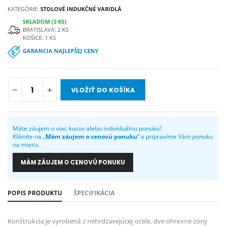
KATEGÓRIE:
STOLOVÉ INDUKČNÉ VARIDLÁ
SKLADOM (3 KS)
BRATISLAVA: 2 KS
KOŠICE: 1 KS
GARANCIA NAJLEPŠEJ CENY
VLOŽIŤ DO KOŠÍKA
Máte záujem o viac kusov alebo individuálnu ponuku?
Kliknite na „
Mám záujem o cenovú ponuku
“ a pripravíme Vám ponuku
na mieru.
MÁM ZÁUJEM O CENOVÚ PONUKU
POPIS PRODUKTU
ŠPECIFIKÁCIA
Konštrukcia je vyrobená z nehrdzavejúcej ocele, dve ohrevné zóny