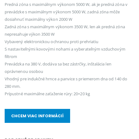
Predná zóna s maximálnym výkonom 5000 W, ak je predná zóna v
prevádzke s maximálnym výkonom 5000 W, zadná zóna môže
dosiahnuť maximálny výkon 2000 W
Zadná zóna s maximálnym výkonom 3500 W, len ak predná zóna
nepresahuje výkon 3500 W
Vybavený elektronickou ochranou proti prehriatiu
S nastaviteľnými kovovými nohami a vyberateľným vzduchovým
filtrom
Prevádzka na 380 V, dodáva sa bez zástrčky, inštalácia len
oprávnenou osobou
Vhodný pre indukčné hrnce a panvice s priemerom dna od 140 do
280 mm.
Prípustné maximálne zaťaženie rúry: 20+20 kg
CHCEM VIAC INFORMÁCIÍ