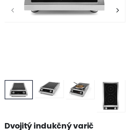
Dvojitý indukčný varič