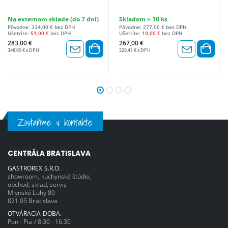
Na externom sklade (do 7 dní)
Skladom > 10 ks
Pôvodne: 334,00 € bez DPH
Pôvodne: 277,00 € bez DPH
Ušetríte:
51,00 €
bez DPH
Ušetríte:
10,00 €
bez DPH
283,00 €
267,00 €
348,09 € s DPH
328,41 € s DPH
Zostaňme v kontakte
CENTRÁLA BRATISLAVA
GASTROREX S.R.O.
showroom, kuchynské štúdio,
obchod, sklad, servis
Mlynské Luhy 80
821 05 Bratislava
OTVÁRACIA DOBA:
Pon - Pia / 8:30 - 16:30