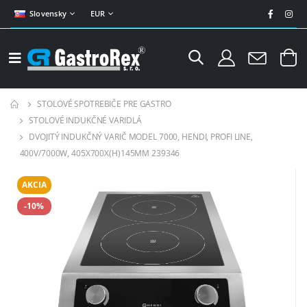
Slovensky
EUR
STOLOVÉ SPOTREBIČE PRE GASTRO
STOLOVÉ INDUKČNÉ VARIDLÁ
DVOJITÝ INDUKČNÝ VARIČ MODEL 7000, HENDI, PROFI LINE,
400V/7000W, 405X700X(H)145MM 239346
AKCIA
-10%