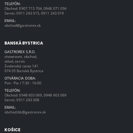
TELEFÓN:
Obchod:
0907 715 704
,
0948 071 056
Servis:
0911 243 015
,
0911 243 019
EMAIL:
obchod@gastrorex.sk
BANSKÁ BYSTRICA
GASTROREX S.R.O.
showroom, obchod,
sklad, servis
Zvolenská cesta 141
974 05 Banská Bystrica
OTVÁRACIA DOBA:
Pon - Pia / 7:30 - 16:00
TELEFÓN:
Obchod:
0948 603 069
,
0948 603 069
Servis:
0911 243 008
EMAIL:
obchod.bb@gastrorex.sk
KOŠICE