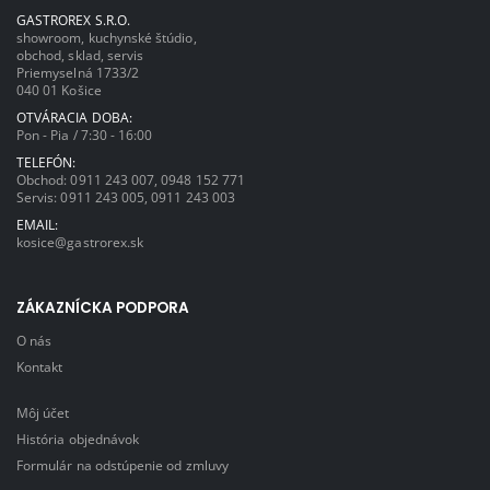
GASTROREX S.R.O.
showroom, kuchynské štúdio,
obchod, sklad, servis
Priemyselná 1733/2
040 01 Košice
OTVÁRACIA DOBA:
Pon - Pia / 7:30 - 16:00
TELEFÓN:
Obchod:
0911 243 007
,
0948 152 771
Servis:
0911 243 005
,
0911 243 003
EMAIL:
kosice@gastrorex.sk
ZÁKAZNÍCKA PODPORA
O nás
Kontakt
Môj účet
História objednávok
Formulár na odstúpenie od zmluvy