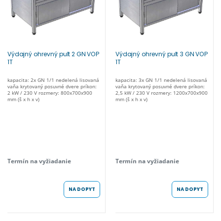
Výdajný ohrevný pult 2 GN VOP
Výdajný ohrevný pult 3 GN VOP
1T
1T
kapacita: 2x GN 1/1 nedelená lisovaná
kapacita: 3x GN 1/1 nedelená lisovaná
vaňa krytovaný posuvné dvere príkon:
vaňa krytovaný posuvné dvere príkon:
2 kW / 230 V rozmery: 800x700x900
2,5 kW / 230 V rozmery: 1200x700x900
mm (š x h x v)
mm (š x h x v)
Termín na vyžiadanie
Termín na vyžiadanie
NA DOPYT
NA DOPYT