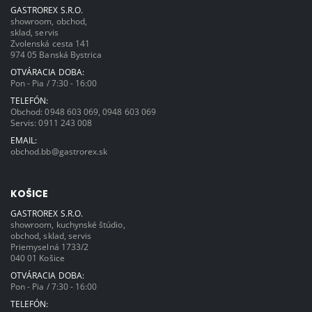
GASTROREX S.R.O.
showroom, obchod,
sklad, servis
Zvolenská cesta 141
974 05 Banská Bystrica
OTVÁRACIA DOBA:
Pon - Pia / 7:30 - 16:00
TELEFÓN:
Obchod:
0948 603 069
,
0948 603 069
Servis:
0911 243 008
EMAIL:
obchod.bb@gastrorex.sk
KOŠICE
GASTROREX S.R.O.
showroom, kuchynské štúdio,
obchod, sklad, servis
Priemyselná 1733/2
040 01 Košice
OTVÁRACIA DOBA:
Pon - Pia / 7:30 - 16:00
TELEFÓN: