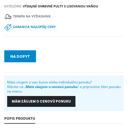
KATEGÓRIE:
VÝDAJNÉ OHREVNÉ PULTY S LISOVANOU VAŇOU
TERMÍN NA VYŽIADANIE
GARANCIA NAJLEPŠEJ CENY
NA DOPYT
Máte záujem o viac kusov alebo individuálnu ponuku?
Kliknite na „
Mám záujem o cenovú ponuku
“ a pripravíme Vám ponuku
na mieru.
MÁM ZÁUJEM O CENOVÚ PONUKU
POPIS PRODUKTU