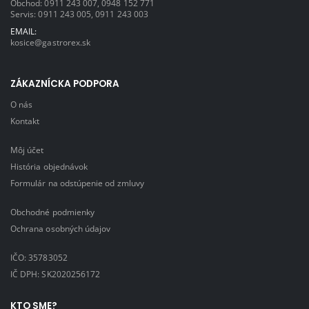
Obchod:
0911 243 007
,
0948 152 771
Servis:
0911 243 005
,
0911 243 003
EMAIL:
kosice@gastrorex.sk
ZÁKAZNÍCKA PODPORA
O nás
Kontakt
Môj účet
História objednávok
Formulár na odstúpenie od zmluvy
Obchodné podmienky
Ochrana osobných údajov
IČO: 35783052
IČ DPH: SK2020256172
KTO SME?