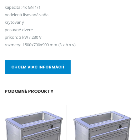
kapacita: 4x GN 1/1
nedelená lisovaná vaňa
krytovaný
posuvné dvere
príkon: 3 kW / 230 V
rozmery: 1500x700x900 mm (š x h x v)
CHCEM VIAC INFORMÁCIÍ
PODOBNÉ PRODUKTY