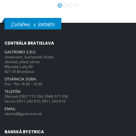
Zostaňme v kontakte
CENTRÁLA BRATISLAVA
GASTROREX S.R.O.
showroom, kuchynské štúdio,
obchod, sklad, servis
Mlynské Luhy 80
821 05 Bratislava
OTVÁRACIA DOBA:
Pon - Pia / 8:30 - 16:30
TELEFÓN:
Obchod:
0907 715 704
,
0948 071 056
Servis:
0911 243 015
,
0911 243 019
EMAIL:
obchod@gastrorex.sk
BANSKÁ BYSTRICA