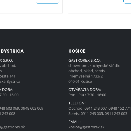
 BYSTRICA
KOŠICE
 S.R.O.
GASTROREX S.R.O.
 obchod,
showroom, kuchynské štúdio,
is
obchod, sklad, servis
cesta 141
Priemyselná 1733/2
ská Bystrica
040 01 Košice
A DOBA:
OTVÁRACIA DOBA:
7:30 - 16:00
Pon - Pia / 7:30 - 16:00
TELEFÓN:
948 603 069
,
0948 603 069
Obchod:
0911 243 007
,
0948 152 77
1 243 008
Servis:
0911 243 005
,
0911 243 003
EMAIL:
@gastrorex.sk
kosice@gastrorex.sk