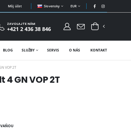
Slovensky
EUR
Môj účet
ZAVOLAJTE NÁM
+421 2 436 38 846
BLOG
SLUŽBY
SERVIS
O NÁS
KONTAKT
GN VOP 2T
t 4 GN VOP 2T
U VAŇOU