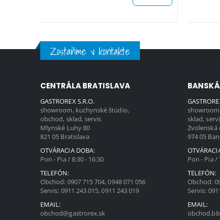
Zostaňme v kontakte
CENTRÁLA BRATISLAVA
BANSKÁ
GASTROREX S.R.O.
GASTROREX
showroom, kuchynské štúdio,
showroom,
obchod, sklad, servis
sklad, serv
Mlynské Luhy 80
Zvolenská 
821 05 Bratislava
974 05 Ban
OTVÁRACIA DOBA:
OTVÁRACI
Pon - Pia / 8:30 - 16:30
Pon - Pia / 
TELEFÓN:
TELEFÓN:
Obchod:
0907 715 704
,
0948 071 056
Obchod:
0
Servis:
0911 243 015
,
0911 243 019
Servis:
091
EMAIL:
EMAIL:
obchod@gastrorex.sk
obchod.bb