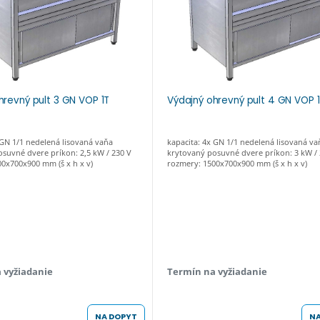
hrevný pult 3 GN VOP 1T
Výdajný ohrevný pult 4 GN VOP 
 GN 1/1 nedelená lisovaná vaňa
kapacita: 4x GN 1/1 nedelená lisovaná va
suvné dvere príkon: 2,5 kW / 230 V
krytovaný posuvné dvere príkon: 3 kW / 
0x700x900 mm (š x h x v)
rozmery: 1500x700x900 mm (š x h x v)
 vyžiadanie
Termín na vyžiadanie
NA DOPYT
NA