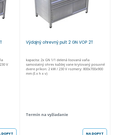
1T
Výdajný ohrevný pult 2 GN VOP 2T
Výdajný 
ňa
kapacita: 2x GN 1/1 delená lisovaná vaňa
kapacita: 3
230 V
samostatný ohrev každej vane krytovaný posuvné
samostatný
dvere príkon: 2 kW / 230 V rozmery: 800x700x900
dvere príko
mm (š x h x v)
1200x700x90
Termín na vyžiadanie
Termín n
 DOPYT
NA DOPYT