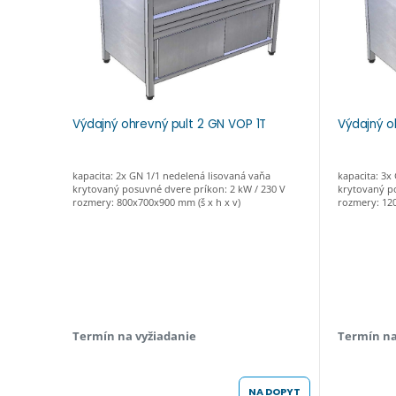
Výdajný ohrevný pult 2 GN VOP 1T
Výdajný o
kapacita: 2x GN 1/1 nedelená lisovaná vaňa
kapacita: 3x
krytovaný posuvné dvere príkon: 2 kW / 230 V
krytovaný po
rozmery: 800x700x900 mm (š x h x v)
rozmery: 120
Termín na vyžiadanie
Termín na
NA DOPYT