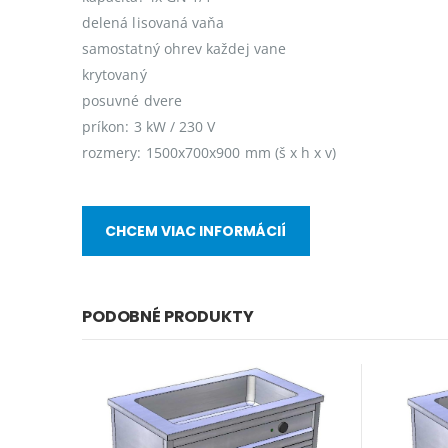
delená lisovaná vaňa
samostatný ohrev každej vane
krytovaný
posuvné dvere
príkon: 3 kW / 230 V
rozmery: 1500x700x900 mm (š x h x v)
CHCEM VIAC INFORMÁCIÍ
PODOBNÉ PRODUKTY