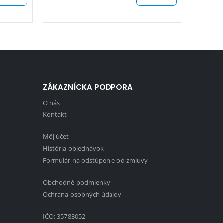
ZÁKAZNÍCKA PODPORA
O nás
Kontakt
Môj účet
História objednávok
Formulár na odstúpenie od zmluvy
Obchodné podmienky
1
Ochrana osobných údajov
IČO: 35783052