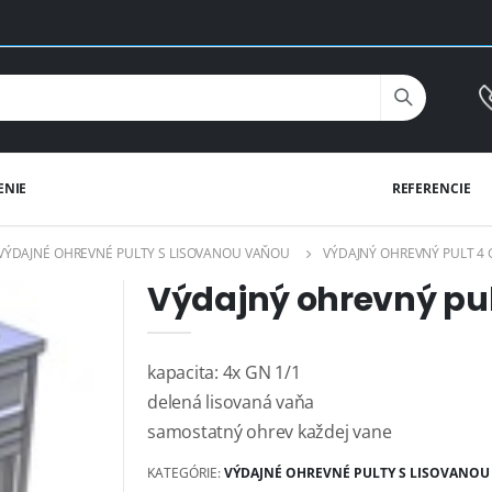
ENIE
REFERENCIE
VÝDAJNÉ OHREVNÉ PULTY S LISOVANOU VAŇOU
VÝDAJNÝ OHREVNÝ PULT 4 
Výdajný ohrevný pul
kapacita: 4x GN 1/1
delená lisovaná vaňa
samostatný ohrev každej vane
KATEGÓRIE:
VÝDAJNÉ OHREVNÉ PULTY S LISOVANO