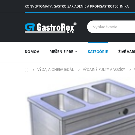
KONVEKTOMATY, GASTRO ZARIADENIE A PROFIGASTROTECHNIKA
DOMOV
RIEŠENIE PRE
KATEGÓRIE
ŽIVÉ VAR
VÝDAJ A OHREV JEDÁL
VÝDAJNÉ PULTY A VOZÍKY